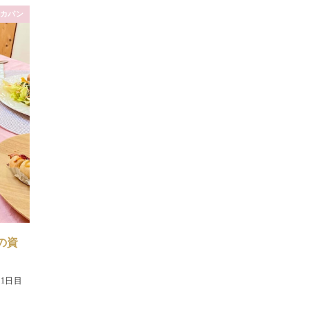
カパン
の資
1日目