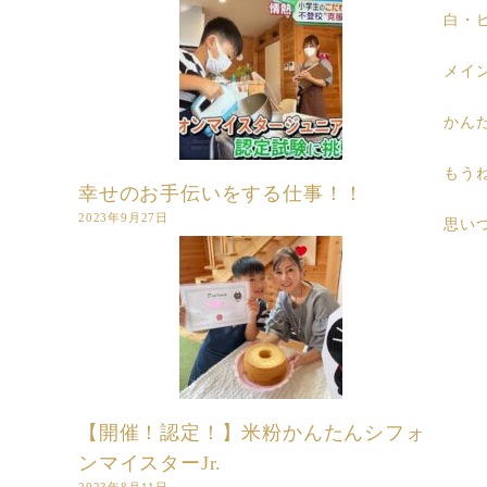
白・
メイ
かん
もう
幸せのお手伝いをする仕事！！
2023年9月27日
思い
【開催！認定！】米粉かんたんシフォ
ンマイスターJr.
2023年8月11日