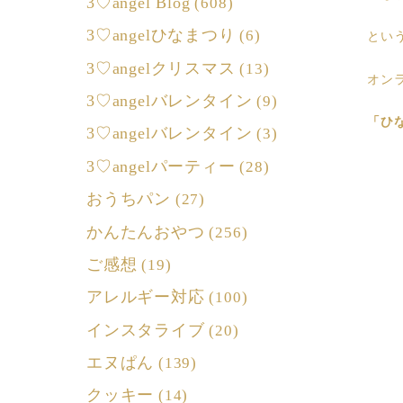
3♡angel Blog
(608)
3♡angelひなまつり
(6)
とい
3♡angelクリスマス
(13)
オン
3♡angelバレンタイン
(9)
「ひ
3♡angelバレンタイン
(3)
3♡angelパーティー
(28)
おうちパン
(27)
かんたんおやつ
(256)
ご感想
(19)
アレルギー対応
(100)
インスタライブ
(20)
エヌぱん
(139)
クッキー
(14)