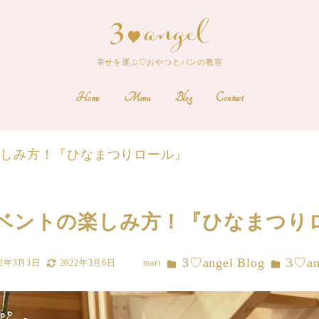
幸せを運ぶ♡おやつとパンの教室
Home
Menu
Blog
Contact
楽しみ方！『ひなまつりロール』
ベントの楽しみ方！『ひなまつり
カテゴリー
カテゴリー
3♡angel Blog
3♡a
22年3月3日
2022年3月6日
mari
更新日
著
者