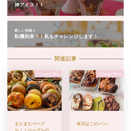
神アイス！！
新しい投稿
転機到来？！私もチャレンジします！
関連記事
3♡angel Blog
3♡angel Blog
またまたベーグ
休日はこのパン♪
ル！！ベーグルの