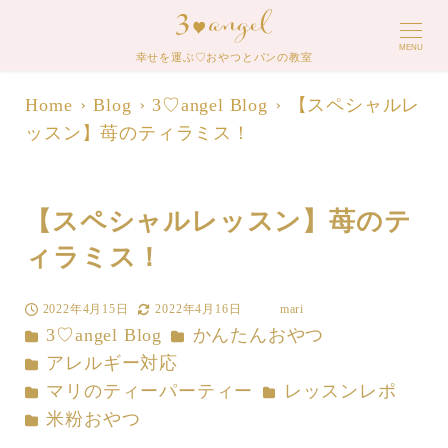
MENU
幸せを運ぶ♡おやつとパンの教室
Home
Blog
3♡angel Blog
【スペシャルレ
ッスン】苺のティラミス！
【スペシャルレッスン】苺のテ
ィラミス！
2022年4月15日
2022年4月16日
mari
投稿日
更新日
著
カテゴリー
カテゴリー
3♡angel Blog
かんたんおやつ
者
カテゴリー
アレルギー対応
カテゴリー
カテゴリー
マリのティーパーティー
レッスンレポ
カテゴリー
米粉おやつ