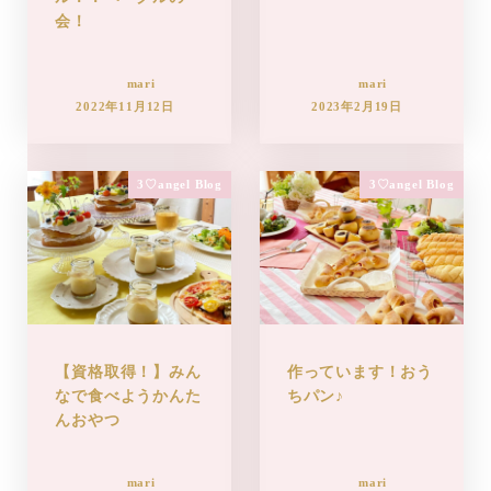
会！
mari
mari
2022年11月12日
2023年2月19日
3♡angel Blog
3♡angel Blog
【資格取得！】みん
作っています！おう
なで食べようかんた
ちパン♪
んおやつ
mari
mari