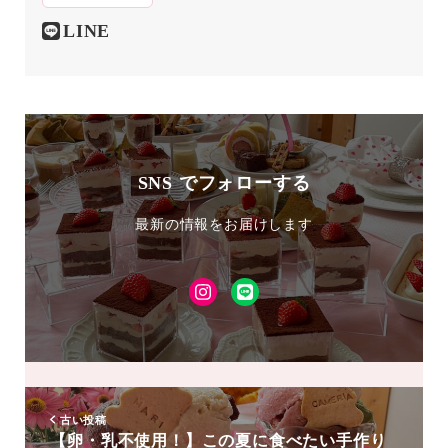
LINE
SNS でフォローする
最新の情報をお届けします
Instagram
LINE
友
達
追
加
古い投稿
【卵・乳不使用！】この夏に食べたい手作り