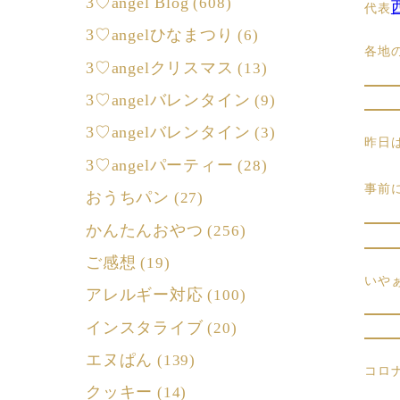
3♡angel Blog
(608)
代表
3♡angelひなまつり
(6)
各地
3♡angelクリスマス
(13)
3♡angelバレンタイン
(9)
3♡angelバレンタイン
(3)
昨日
3♡angelパーティー
(28)
事前
おうちパン
(27)
かんたんおやつ
(256)
ご感想
(19)
いや
アレルギー対応
(100)
インスタライブ
(20)
エヌぱん
(139)
コロ
クッキー
(14)