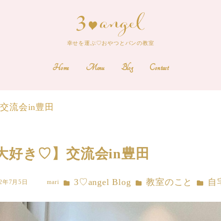
幸せを運ぶ♡おやつとパンの教室
Home
Menu
Blog
Contact
交流会in豊田
大好き♡】交流会in豊田
カテゴリー
カテゴリー
カテゴ
3♡angel Blog
教室のこと
自
22年7月5日
mari
著
者