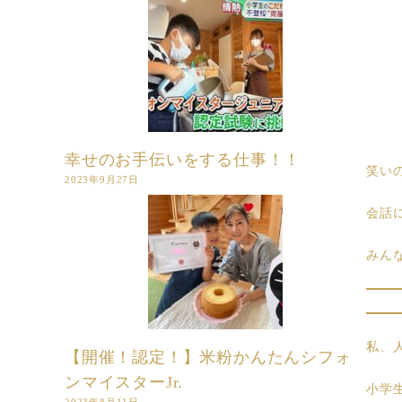
幸せのお手伝いをする仕事！！
笑い
2023年9月27日
会話
みん
私、
【開催！認定！】米粉かんたんシフォ
ンマイスターJr.
小学
2023年8月11日