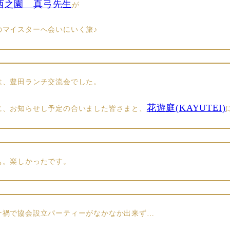
西之園 真弓先生
が
のマイスターへ会いにいく旅♪
は、豊田ランチ交流会でした。
花遊庭(KAYUTEI)
に、お知らせし予定の合いました皆さまと、
ぁ。楽しかったです。
ナ禍で協会設立パーティーがなかなか出来ず…