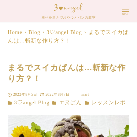
MENU
幸せを運ぶ♡おやつとパンの教室
Home
Blog
3♡angel Blog
まるでスイカぱ
んは…斬新な作り方？！
まるでスイカぱんは…斬新な作
り方？！
2022年8月5日
2022年8月7日
mari
投稿日
更新日
著
カテゴリー
カテゴリー
カテゴリー
3♡angel Blog
エヌぱん
レッスンレポ
者