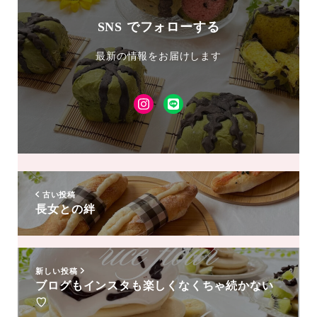
SNS でフォローする
最新の情報をお届けします
Instagram
LINE
友
達
追
加
古い投稿
長女との絆
新しい投稿
ブログもインスタも楽しくなくちゃ続かない
♡