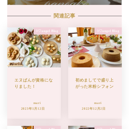
関連記事
3♡angel Blog
3♡angel Blog
エヌぱんが資格にな
初めましてで盛り上
りました！
がった米粉シフォン
mari
mari
2023年1月12日
2022年12月2日