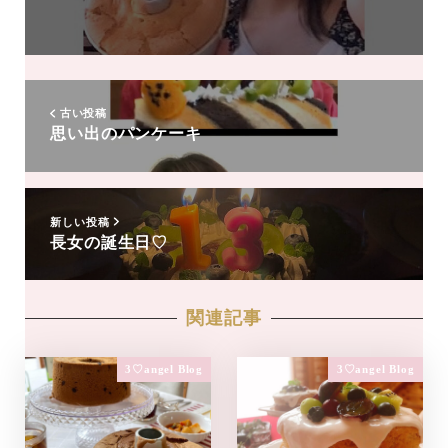
友
達
追
加
古い投稿
思い出のパンケーキ
新しい投稿
長女の誕生日♡
関連記事
3♡angel Blog
3♡angel Blog