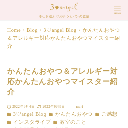
MENU
幸せを運ぶ♡おやつとパンの教室
Home
Blog
3♡angel Blog
かんたんおやつ
＆アレルギー対応かんたんおやつマイスター紹
介
かんたんおやつ＆アレルギー対
応かんたんおやつマイスター紹
介
2022年9月4日
2022年9月9日
mari
投稿日
更新日
著
カテゴリー
カテゴリー
カテゴリー
3♡angel Blog
かんたんおやつ
ご感想
者
カテゴリー
カテゴリー
インスタライブ
教室のこと