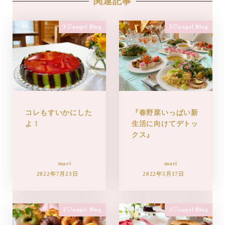
関連記事
3♡angel Blog
3♡angel Blog
コレもすいかにした
『春野菜いっぱい新
よ！
生活に向けてデトッ
クス』
mari
mari
2022年7月23日
2022年3月17日
3♡angel Blog
3♡angel Blog