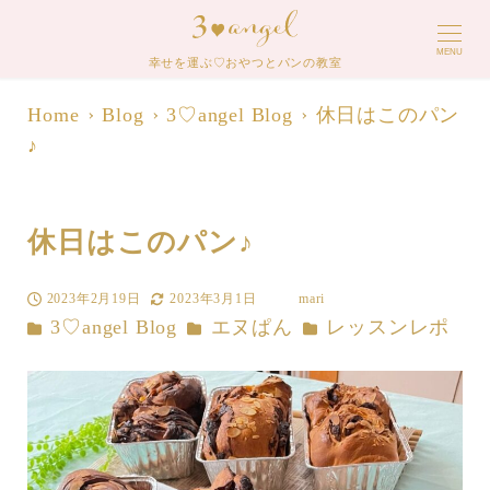
MENU
幸せを運ぶ♡おやつとパンの教室
Home
Blog
3♡angel Blog
休日はこのパン
♪
休日はこのパン♪
2023年2月19日
2023年3月1日
mari
投稿日
更新日
著
カテゴリー
カテゴリー
カテゴリー
3♡angel Blog
エヌぱん
レッスンレポ
者