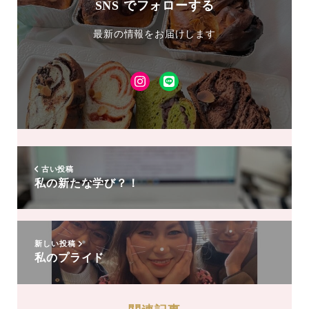
SNS でフォローする
最新の情報をお届けします
Instagram
LINE
友
達
追
加
古い投稿
私の新たな学び？！
新しい投稿
私のプライド