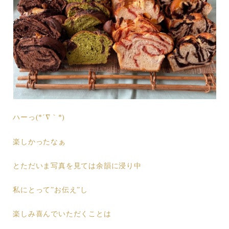
ハーっ(*´∇｀*)
楽しかったなぁ
とただいま写真を見ては余韻に浸り中
私にとって”お伝え”し
楽しみ喜んでいただくことは