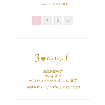
mari
2022年4月10日
投
2
3
1
稿
ナ
ビ
ゲ
ー
シ
ョ
愛知県豊田市
幸せを運ぶ
ン
かんたんおやつとおうちパン教室
（全講座オンライン対応しております）