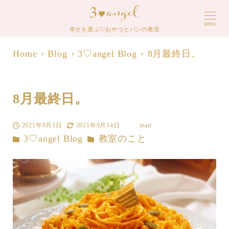
MENU
幸せを運ぶ♡おやつとパンの教室
Home
Blog
3♡angel Blog
8月最終日。
8月最終日。
2021年9月1日
2021年9月14日
mari
投稿日
更新日
著
カテゴリー
カテゴリー
3♡angel Blog
教室のこと
者