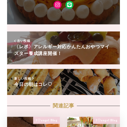
Instagram
LINE
友
達
追
加
古い投稿
〈レポ〉アレルギー対応かんたんおやつマイ
スター養成講座開催！
新しい投稿
今日の朝はコレ♡
関連記事
3♡angel Blog
3♡angel Blog