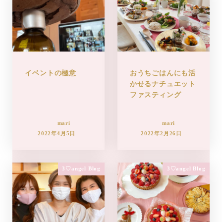
イベントの極意
おうちごはんにも活
かせるナチュエット
ファスティング
mari
mari
2022年4月5日
2022年2月26日
3♡angel Blog
3♡angel Blog