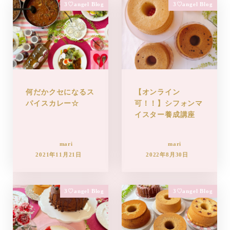
3♡angel Blog
3♡angel Blog
何だかクセになるス
【オンライン
パイスカレー☆
可！！】シフォンマ
イスター養成講座
mari
mari
2021年11月21日
2022年8月30日
3♡angel Blog
3♡angel Blog