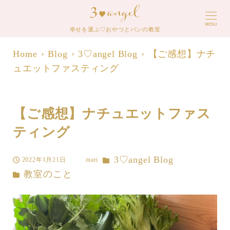
MENU
幸せを運ぶ♡おやつとパンの教室
Home
Blog
3♡angel Blog
【ご感想】ナチ
ュエットファスティング
【ご感想】ナチュエットファス
ティング
カテゴリー
3♡angel Blog
2022年1月21日
mari
投稿日
著
カテゴリー
教室のこと
者