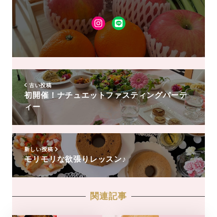
Instagram
LINE
友
達
追
加
古い投稿
初開催！ナチュエットファスティングパーテ
ィー
新しい投稿
モリモリな欲張りレッスン♪
関連記事