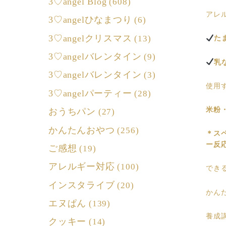
3♡angel Blog
(608)
アレ
3♡angelひなまつり
(6)
3♡angelクリスマス
(13)
た
3♡angelバレンタイン
(9)
乳
3♡angelバレンタイン
(3)
使用
3♡angelパーティー
(28)
米粉
おうちパン
(27)
かんたんおやつ
(256)
＊ス
ー反
ご感想
(19)
アレルギー対応
(100)
でき
インスタライブ
(20)
かん
エヌぱん
(139)
養成
クッキー
(14)