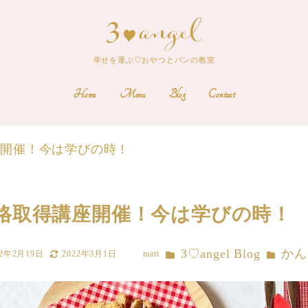
幸せを運ぶ♡おやつとパンの教室
Home
Menu
Blog
Contact
座開催！今は学びの時！
格取得講座開催！今は学びの時！
カテゴリー
カテゴリ
3♡angel Blog
かん
22年2月19日
2022年3月1日
mari
更新日
著
者