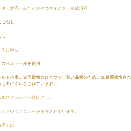
ルギー対応かんたんおやつマイスター養成講座
まごなし
なし
するお粉も、
・スペルト小麦を使用
ペルト小麦…古代穀物のひとつで、強い品種のため、無農薬栽培さ
応も出にくいとされています。
る限りアレルギー対応にした
たんおやつメニューが用意されています。
講座では、