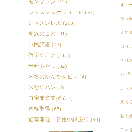
モンブラン
(12)
すご
レッスンスケジュール
(33)
それ
レッスンレポ
(263)
人に
家族のこと
(81)
市民講座
(13)
自分
教室のこと
(113)
それ
米粉おやつ
(82)
1か
米粉のかんたんピザ
(4)
米粉のパン
(2)
レッ
自宅開業支援
(73)
来て
資格取得
(65)
私も
近隣開催！募集中講座♡
(59)
これ