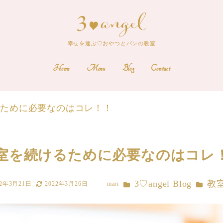
幸せを運ぶ♡おやつとパンの教室
Home
Menu
Blog
Contact
るために必要なのはコレ！！
室を続けるために必要なのはコレ
カテゴリー
カテゴリ
3♡angel Blog
教
22年3月21日
2022年3月26日
mari
更新日
著
者