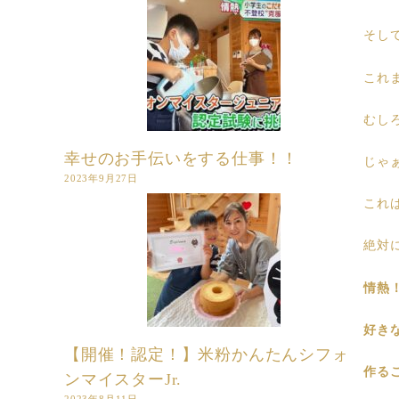
そし
これ
むし
幸せのお手伝いをする仕事！！
じゃ
2023年9月27日
これ
絶対
情熱
好き
【開催！認定！】米粉かんたんシフォ
作る
ンマイスターJr.
2023年8月11日