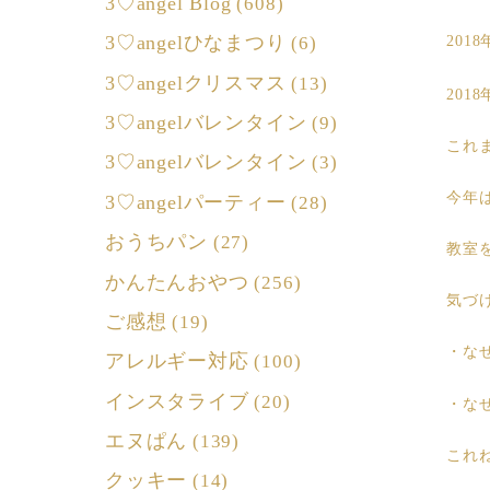
3♡angel Blog
(608)
3♡angelひなまつり
(6)
201
3♡angelクリスマス
(13)
201
3♡angelバレンタイン
(9)
これ
3♡angelバレンタイン
(3)
今年は
3♡angelパーティー
(28)
おうちパン
(27)
教室
かんたんおやつ
(256)
気づ
ご感想
(19)
・な
アレルギー対応
(100)
インスタライブ
(20)
・な
エヌぱん
(139)
これ
クッキー
(14)