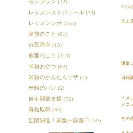
モンブラン
(12)
29(
レッスンスケジュール
(33)
＊エ
レッスンレポ
(263)
家族のこと
(81)
市民講座
(13)
教室のこと
(113)
通常
米粉おやつ
(82)
米粉のかんたんピザ
(4)
日程
米粉のパン
(2)
自宅開業支援
＊メ
(73)
メニ
資格取得
(65)
その
近隣開催！募集中講座♡
(59)
＊土