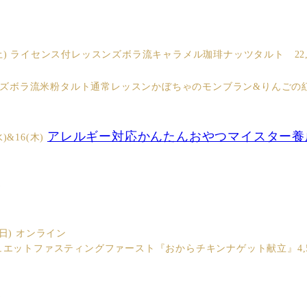
(土) ライセンス付レッスンズボラ流キャラメル珈琲ナッツタルト 22,
日) ズボラ流米粉タルト通常レッスンかぼちゃのモンブラン&りんごの
アレルギー対応かんたんおやつマイスター養
水)&16(木)
)
(日) オンライン
ュエットファスティングファースト『おからチキンナゲット献立』4,50
)