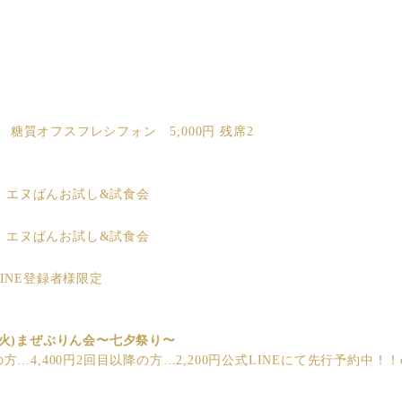
)
)
月) 糖質オフスフレシフォン 5,000円 残席2
水) エヌぱんお試し&試食会
金) エヌぱんお試し&試食会
INE登録者様限定
8(火)まぜぷりん会〜七夕祭り〜
方…4,400円2回目以降の方…2,200円公式LINEにて先行予約中！！com