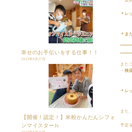
＊レ
＊ま
幸せのお手伝いをする仕事！！
2023年9月27日
また
・検
＊レ
また
【開催！認定！】米粉かんたんシフォ
ンマイスターJr.
予定
2023年8月11日