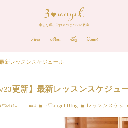
幸せを運ぶ♡おやつとパンの教室
Home
Menu
Blog
Contact
新】最新レッスンスケジュール
5/23更新】最新レッスンスケジュ
カテゴリー
カテゴリー
3♡angel Blog
レッスンスケジ
22年5月24日
mari
著
者