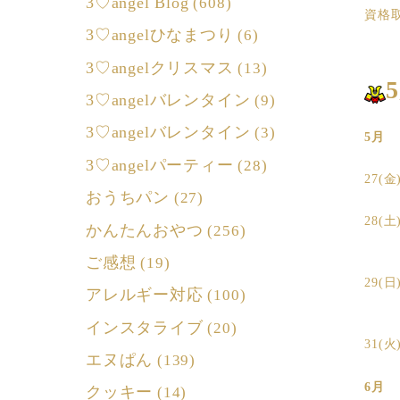
3♡angel Blog
(608)
資格
3♡angelひなまつり
(6)
3♡angelクリスマス
(13)
3♡angelバレンタイン
(9)
3♡angelバレンタイン
(3)
5月
3♡angelパーティー
(28)
27(
おうちパン
(27)
28
かんたんおやつ
(256)
ご感想
(19)
29(
アレルギー対応
(100)
インスタライブ
(20)
31(火
エヌぱん
(139)
6月
クッキー
(14)