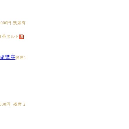
000円 残席有
紅茶タルト
成講座
残席1
0円 残席 2