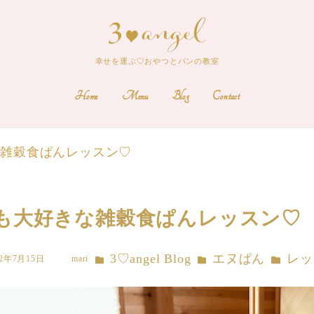
幸せを運ぶ♡おやつとパンの教室
Home
Menu
Blog
Contact
な雑穀食ぱんレッスン♡
も大好きな雑穀食ぱんレッスン♡
カテゴリー
カテゴリー
カテゴリ
3♡angel Blog
エヌぱん
レッ
22年7月15日
mari
著
者