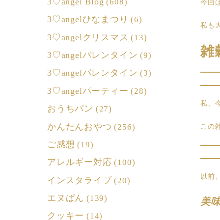
3♡angel Blog
(608)
今回
3♡angelひなまつり
(6)
私も
3♡angelクリスマス
(13)
雑
3♡angelバレンタイン
(9)
3♡angelバレンタイン
(3)
3♡angelパーティー
(28)
私、
おうちパン
(27)
かんたんおやつ
(256)
この
ご感想
(19)
アレルギー対応
(100)
以前
インスタライブ
(20)
エヌぱん
(139)
美
クッキー
(14)