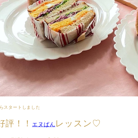
からスタートしました
好評！！
レッスン♡
エヌぱん