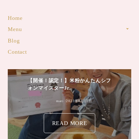
Home
Menu
Blog
Contact
【開催！認定！】米粉かんたんシフ
ォンマイスターJr.
mari
2023年8月11日
READ MORE