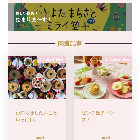
新しい投稿
始まりま〜す！！
関連記事
3♡angel Blog
3♡angel Blog
お知らせしたいこと
ピンチはチャン
いっぱい。
ス！！
mari
mari