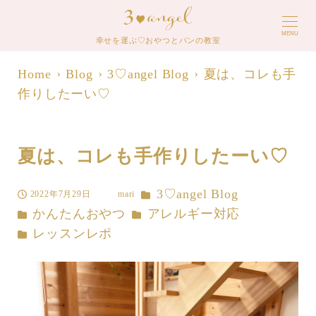
MENU
幸せを運ぶ♡おやつとパンの教室
Home
Blog
3♡angel Blog
夏は、コレも手
作りしたーい♡
夏は、コレも手作りしたーい♡
カテゴリー
3♡angel Blog
2022年7月29日
mari
投稿日
著
カテゴリー
カテゴリー
かんたんおやつ
アレルギー対応
者
カテゴリー
レッスンレポ