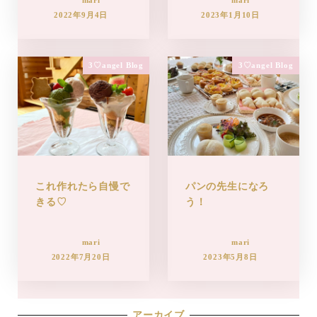
mari
mari
2022年9月4日
2023年1月10日
3♡angel Blog
3♡angel Blog
これ作れたら自慢で
パンの先生になろ
きる♡
う！
mari
mari
2022年7月20日
2023年5月8日
アーカイブ