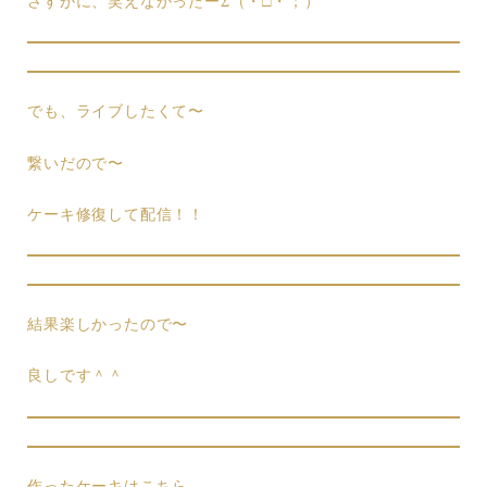
さすがに、笑えなかったーΣ（・□・；）
でも、ライブしたくて〜
繋いだので〜
ケーキ修復して配信！！
結果楽しかったので〜
良しです＾＾
作ったケーキはこちら