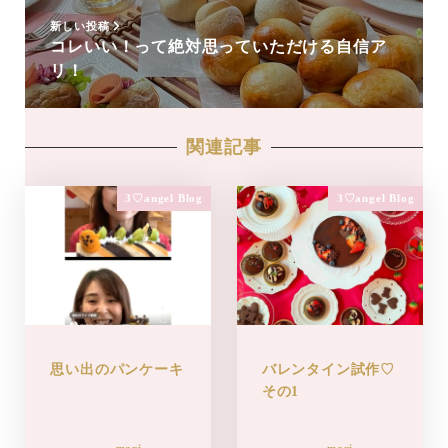
新しい投稿
コレいい！って絶対思っていただける自信ア
リ！
関連記事
3♡angel Blog
3♡angel Blog
思い出のパンケーキ
バレンタイン試作♡
その1