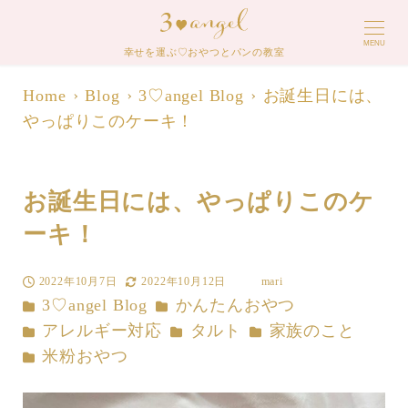
MENU
幸せを運ぶ♡おやつとパンの教室
Home
Blog
3♡angel Blog
お誕生日には、
やっぱりこのケーキ！
お誕生日には、やっぱりこのケ
ーキ！
2022年10月7日
2022年10月12日
mari
投稿日
更新日
著
カテゴリー
カテゴリー
3♡angel Blog
かんたんおやつ
者
カテゴリー
カテゴリー
カテゴリー
アレルギー対応
タルト
家族のこと
カテゴリー
米粉おやつ