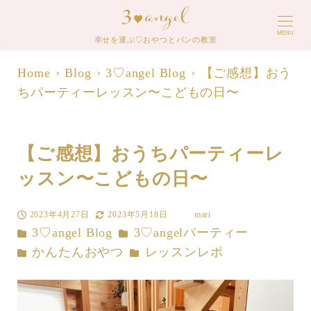
MENU
幸せを運ぶ♡おやつとパンの教室
Home
Blog
3♡angel Blog
【ご感想】おう
ちパーティーレッスン〜こどもの日〜
【ご感想】おうちパーティーレ
ッスン〜こどもの日〜
2023年4月27日
2023年5月18日
mari
投稿日
更新日
著
カテゴリー
カテゴリー
3♡angel Blog
3♡angelパーティー
者
カテゴリー
カテゴリー
かんたんおやつ
レッスンレポ