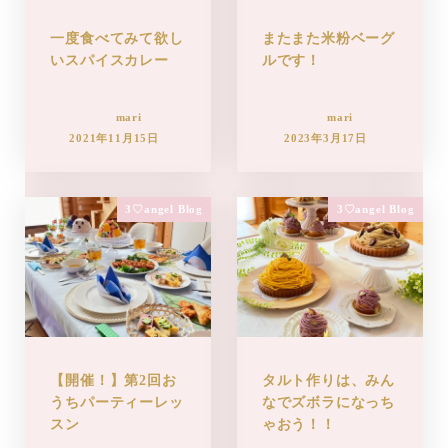
一度食べてみて欲し
またまた米粉ベーグ
いスパイスカレー
ルです！
mari
mari
2021年11月15日
2023年3月17日
3♡angel Blog
3♡angel Blog
【開催！】第2回お
タルト作りは、みん
うちパーティーレッ
なでズボラになっち
スン
ゃおう！！