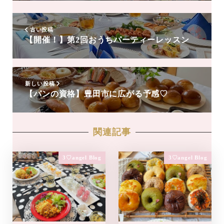
追
加
古い投稿
【開催！】第2回おうちパーティーレッスン
新しい投稿
【パンの資格】豊田市に広がる予感♡
関連記事
3♡angel Blog
3♡angel Blog