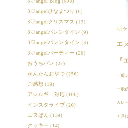
3♡angel Blog
(608)
3♡angelひなまつり
(6)
3♡angelクリスマス
(13)
4月
3♡angelバレンタイン
(9)
3♡angelバレンタイン
(3)
エ
3♡angelパーティー
(28)
『
おうちパン
(27)
かんたんおやつ
(256)
一般
ご感想
(19)
一般
アレルギー対応
(100)
カレ
インスタライブ
(20)
エヌぱん
(139)
エヌ
クッキー
(14)