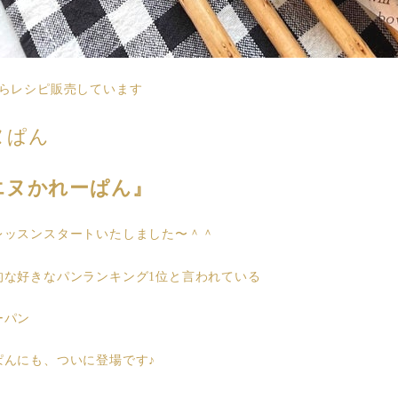
からレシピ販売しています
ヌぱん
エヌかれーぱん』
レッスンスタートいたしました〜＾＾
的な好きなパンランキング1位と言われている
ーパン
ぱんにも、ついに登場です♪