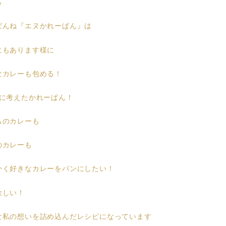
ら
ぱんね『エヌかれーぱん』は
にもあります様に
なカレーも包める！
番に考えたかれーぱん！
ちのカレーも
のカレーも
かく好きなカレーをパンにしたい！
欲しい！
な私の想いを詰め込んだレシピになっています