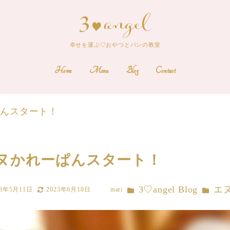
幸せを運ぶ♡おやつとパンの教室
Home
Menu
Blog
Contact
ぱんスタート！
ヌかれーぱんスタート！
カテゴリー
カテゴリ
3♡angel Blog
エ
23年5月11日
2023年6月10日
mari
更新日
著
者