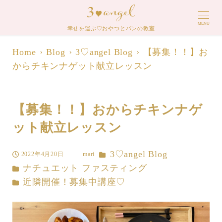
MENU
幸せを運ぶ♡おやつとパンの教室
Home
Blog
3♡angel Blog
【募集！！】お
からチキンナゲット献立レッスン
【募集！！】おからチキンナゲ
ット献立レッスン
カテゴリー
3♡angel Blog
2022年4月20日
mari
投稿日
著
カテゴリー
ナチュエット ファスティング
者
カテゴリー
近隣開催！募集中講座♡