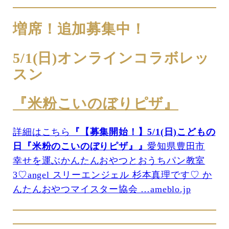
増席！追加募集中！
5/1(日)オンラインコラボレッ
スン
『米粉こいのぼりピザ』
詳細はこちら
『【募集開始！】5/1(日)こどもの
日『米粉のこいのぼりピザ』』
愛知県豊田市
幸せを運ぶかんたんおやつとおうちパン教室
3♡angel スリーエンジェル 杉本真理です♡ か
んたんおやつマイスター協会 …ameblo.jp