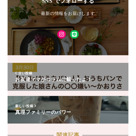
SNS でフォローする
最新の情報をお届けします
Instagram
LINE
友
達
追
加
古い投稿
お友達ママがコラムに載ったよ！
新しい投稿
真理ファミリーのパワー
関連記事