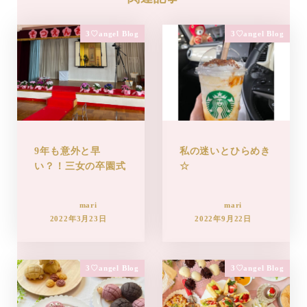
3♡angel Blog
3♡angel Blog
9年も意外と早
私の迷いとひらめき
い？！三女の卒園式
☆
mari
mari
2022年3月23日
2022年9月22日
3♡angel Blog
3♡angel Blog