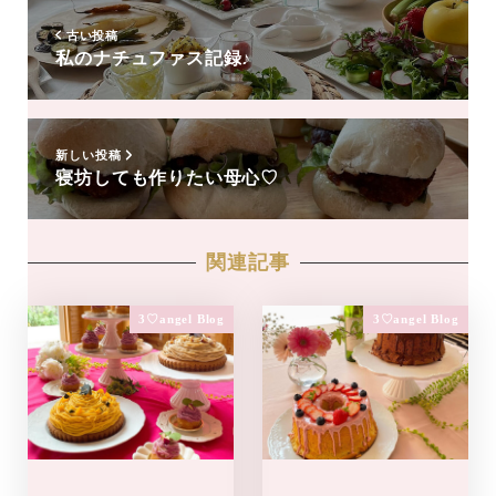
追
加
古い投稿
私のナチュファス記録♪
新しい投稿
寝坊しても作りたい母心♡
関連記事
3♡angel Blog
3♡angel Blog