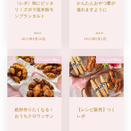
〈レポ〉秋にピッタ
かんたんおやつ愛が
リ！ズボラ流米粉モ
溢れますように
ンブランタルト
mari
mari
2021年9月26日
2022年2月1日
3♡angel Blog
3♡angel Blog
絶対作りたくなる！
【レシピ販売】つく
おうちクロワッサン
レポ