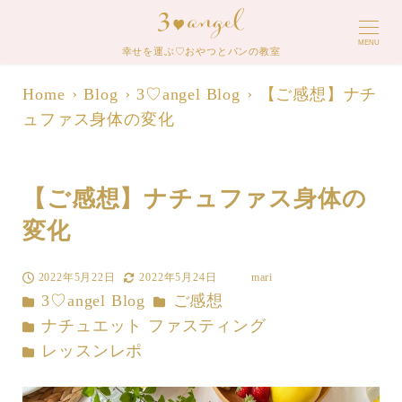
MENU
幸せを運ぶ♡おやつとパンの教室
Home
Blog
3♡angel Blog
【ご感想】ナチ
ュファス身体の変化
【ご感想】ナチュファス身体の
変化
2022年5月22日
2022年5月24日
mari
投稿日
更新日
著
カテゴリー
カテゴリー
3♡angel Blog
ご感想
者
カテゴリー
ナチュエット ファスティング
カテゴリー
レッスンレポ