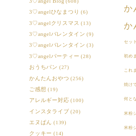
3♡angel Blog
(608)
か
3♡angelひなまつり
(6)
3♡angelクリスマス
(13)
か
3♡angelバレンタイン
(9)
セッ
3♡angelバレンタイン
(3)
3♡angelパーティー
(28)
初め
おうちパン
(27)
これ
かんたんおやつ
(256)
焼け
ご感想
(19)
何と
アレルギー対応
(100)
インスタライブ
(20)
米粉
エヌぱん
(139)
米粉
クッキー
(14)