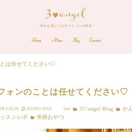
幸せを運ぶ♡おやつとパンの教室
Home
Menu
Blog
Contact
ことは任せてください♡
フォンのことは任せてください♡
カテゴリー
カテゴリ
3♡angel Blog
か
22年11月2日
2022年11月8日
mari
更新日
著
リー
カテゴリー
レッスンレポ
米粉おやつ
者