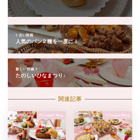
友
達
追
加
古い投稿
人気のパン２種を一度に！
新しい投稿
たのしいひなまつり♪
関連記事
3♡angel Blog
3♡angel Blog