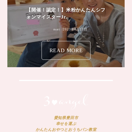
【開催！認定！】米粉かんたんシフ
ォンマイスターJr.
mari
2023年8月11日
READ MORE
愛知県豊田市
幸せを運ぶ
かんたんおやつとおうちパン教室