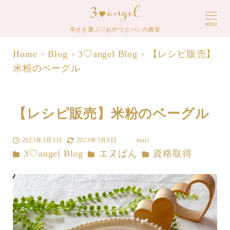
MENU
幸せを運ぶ♡おやつとパンの教室
Home
Blog
3♡angel Blog
【レシピ販売】
米粉のベーグル
【レシピ販売】米粉のベーグル
2023年3月3日
2023年3月9日
mari
投稿日
更新日
著
カテゴリー
カテゴリー
カテゴリー
3♡angel Blog
エヌぱん
資格取得
者