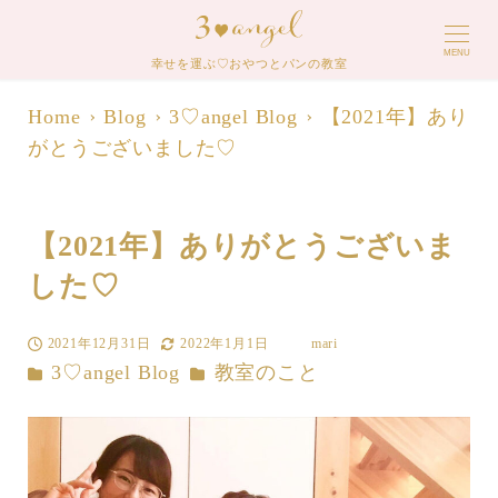
MENU
幸せを運ぶ♡おやつとパンの教室
Home
Blog
3♡angel Blog
【2021年】あり
がとうございました♡
【2021年】ありがとうございま
した♡
2021年12月31日
2022年1月1日
mari
投稿日
更新日
著
カテゴリー
カテゴリー
3♡angel Blog
教室のこと
者