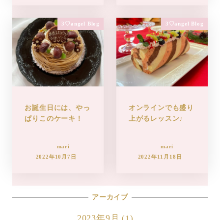
3♡angel Blog
3♡angel Blog
お誕生日には、やっ
オンラインでも盛り
ぱりこのケーキ！
上がるレッスン♪
mari
mari
2022年10月7日
2022年11月18日
アーカイブ
2023年9月
(1)