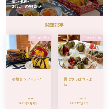
新しい投稿
2022年の抱負♡
関連記事
3♡angel Blog
3♡angel Blog
初焼きシフォン♡
夏はやっぱコレよ
ね！
mari
mari
2022年1月4日
2022年7月8日