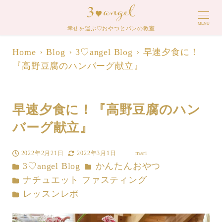
MENU
幸せを運ぶ♡おやつとパンの教室
Home
Blog
3♡angel Blog
早速夕食に！
『高野豆腐のハンバーグ献立』
早速夕食に！『高野豆腐のハン
バーグ献立』
2022年2月21日
2022年3月1日
mari
投稿日
更新日
著
カテゴリー
カテゴリー
3♡angel Blog
かんたんおやつ
者
カテゴリー
ナチュエット ファスティング
カテゴリー
レッスンレポ