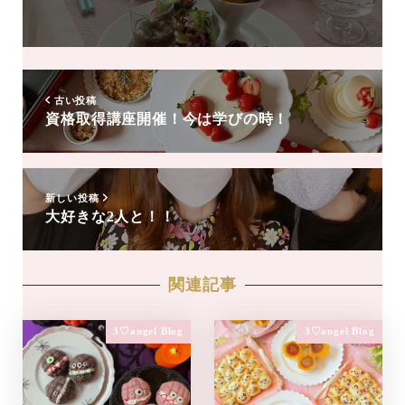
友
達
追
加
古い投稿
資格取得講座開催！今は学びの時！
新しい投稿
大好きな2人と！！
関連記事
3♡angel Blog
3♡angel Blog