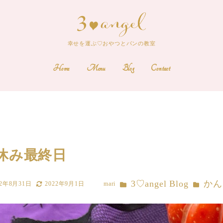
幸せを運ぶ♡おやつとパンの教室
Home
Menu
Blog
Contact
日
休み最終日
カテゴリー
カテゴリ
3♡angel Blog
かん
22年8月31日
2022年9月1日
mari
更新日
著
者