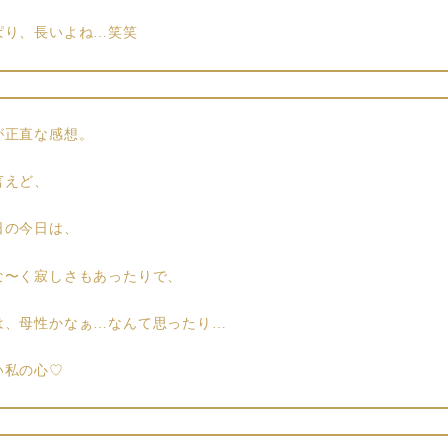
ぱり、長いよね…笑笑
が正直な感想。
言えど、
日の今日は、
な〜く寂しさもあったりで、
は、母性かなぁ…なんて思ったり…
い私の心♡