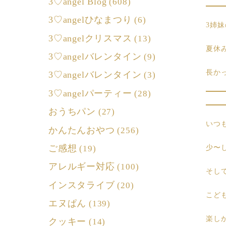
3♡angel Blog
(608)
3♡angelひなまつり
(6)
3姉
3♡angelクリスマス
(13)
夏休
3♡angelバレンタイン
(9)
長か
3♡angelバレンタイン
(3)
3♡angelパーティー
(28)
おうちパン
(27)
いつ
かんたんおやつ
(256)
ご感想
少〜
(19)
アレルギー対応
(100)
そし
インスタライブ
(20)
こど
エヌぱん
(139)
楽し
クッキー
(14)