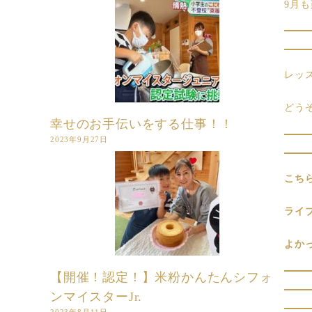
9月も
レッ
どう
幸せのお手伝いをする仕事！！
2023年9月27日
こち
ライ
よか
【開催！認定！】米粉かんたんシフォ
ンマイスターJr.
2023年8月11日