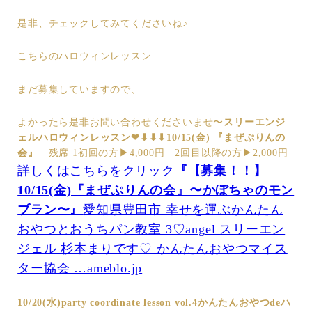
是非、チェックしてみてくださいね♪
こちらのハロウィンレッスン
まだ募集していますので、
よかったら是非お問い合わせくださいませ〜
スリーエンジ
ェルハロウィンレッスン❤︎
⬇︎⬇︎⬇︎
10/15(金)
『まぜぷりんの
会』
残席 1初回の方▶︎4,000円 2回目以降の方▶︎2,000円
詳しくはこちらをクリック
『【募集！！】
10/15(金)『まぜぷりんの会』〜かぼちゃのモン
ブラン〜』
愛知県豊田市 幸せを運ぶかんたん
おやつとおうちパン教室 3♡angel スリーエン
ジェル 杉本まりです♡ かんたんおやつマイス
ター協会 …ameblo.jp
10/20(水)
party coordinate lesson vol.4
かんたんおやつdeハ