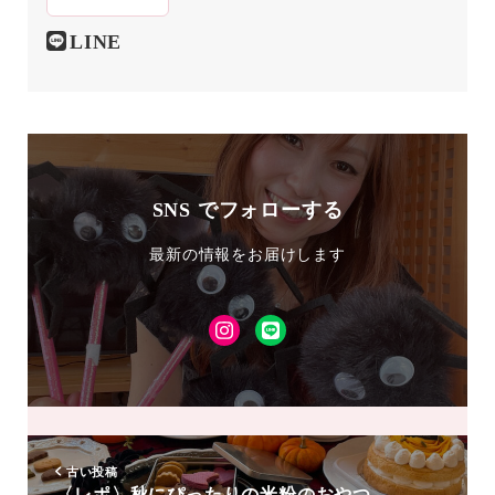
LINE
SNS でフォローする
最新の情報をお届けします
Instagram
LINE
友
達
追
加
古い投稿
〈レポ〉秋にぴったりの米粉のおやつ