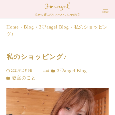
MENU
幸せを運ぶ♡おやつとパンの教室
Home
Blog
3♡angel Blog
私のショッピン
グ♪
私のショッピング♪
カテゴリー
3♡angel Blog
2021年10月6日
mari
投稿日
著
カテゴリー
教室のこと
者