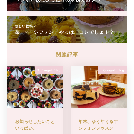
新しい投稿
栗 × シフォン やっぱ、コレでしょ！？
関連記事
3♡angel Blog
3♡angel Blog
お知らせしたいこと
年末、ゆく年くる年
いっぱい。
シフォンレッスン