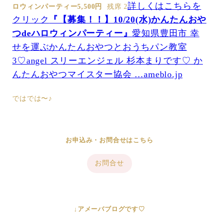
詳しくはこちらを
ロウィンパーティー
5,500円
残席 2
クリック
『【募集！！】10/20(水)かんたんおや
つdeハロウィンパーティー』
愛知県豊田市 幸
せを運ぶかんたんおやつとおうちパン教室
3♡angel スリーエンジェル 杉本まりです♡ か
んたんおやつマイスター協会 …ameblo.jp
ではでは〜♪
お申込み・お問合せはこちら
お問合せ
↓アメーバブログです♡