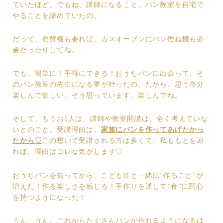
ていたほど。でもね、講師になること、パン教室を自宅で
やることを諦めていたの。
だって、発酵機も要れば、ガスオーブンにパン捏ね機も必
要だったりしてね。
でも、簡単に！手軽にできる！おうちパンに出会って、そ
のパン教室の先生になる夢が叶ったの。だから、思う存分
楽しんで欲しい。そう思っています。楽しんでね。
そして、もうお1人は、講師や教室開講は、全く考えていな
いとのこと。受講理由は、
家族にパンを作ってあげたかっ
たから♡
この想いで受講される方は多くて、私ももとを辿
れば、理由はコレな気がします♡
おうちパンを知ってから、こども達と一緒に”作ること”が
増えた！作る楽しさを感じる！手作りを通して”食”に関心
を持つようになった！
うん、うん。これからたくさんパンが作れるようになるは