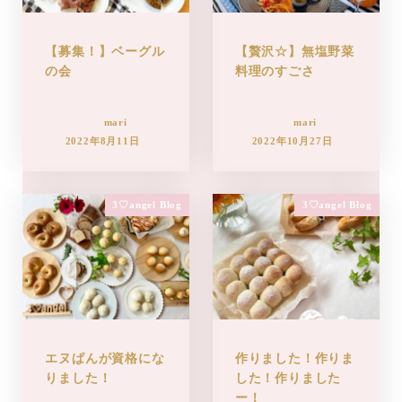
【募集！】ベーグル
【贅沢☆】無塩野菜
の会
料理のすごさ
mari
mari
2022年8月11日
2022年10月27日
3♡angel Blog
3♡angel Blog
エヌぱんが資格にな
作りました！作りま
りました！
した！作りました
ー！