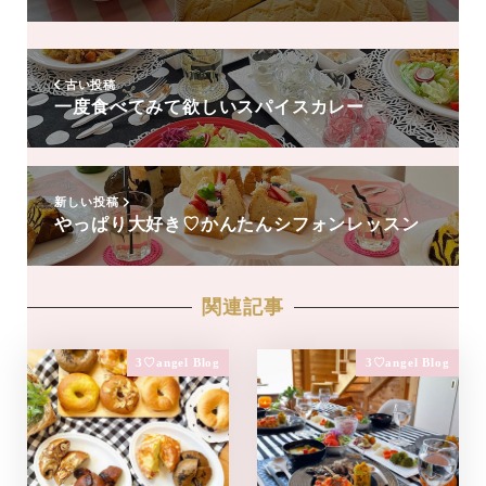
達
追
加
古い投稿
一度食べてみて欲しいスパイスカレー
新しい投稿
やっぱり大好き♡かんたんシフォンレッスン
関連記事
3♡angel Blog
3♡angel Blog