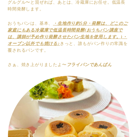
グルグル〜と混ぜれば、あとは、冷蔵庫にお任せ。低温長
時間発酵します。
おうちパンは、基本、
・生地作り約5分
・発酵は、どこのご
家庭にもある冷蔵庫で低温長時間発酵
(おうちパン講座で
は、講師が予め作り発酵させたパン生地を使用します。)
・
オーブン以外でも焼ける♪
きっと、誰もがパン作りの常識を
覆されるパンです。
さぁ、焼き上がりましたよ〜
フライパンであんぱん