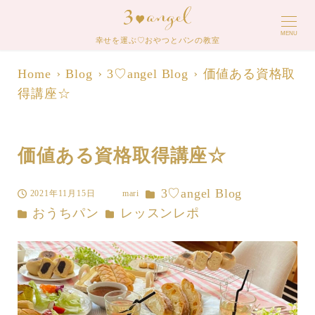
MENU
幸せを運ぶ♡おやつとパンの教室
Home
Blog
3♡angel Blog
価値ある資格取
得講座☆
価値ある資格取得講座☆
カテゴリー
3♡angel Blog
2021年11月15日
mari
投稿日
著
カテゴリー
カテゴリー
おうちパン
レッスンレポ
者