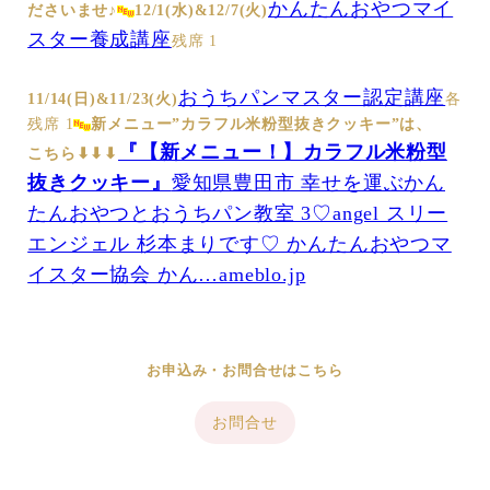
かんたんおやつマイ
ださいませ♪
12/1(水)&12/7(火)
スター養成講座
残席 1
おうちパンマスター認定講座
11/14(日)&11/23(火)
各
残席 1
新メニュー”カラフル米粉型抜きクッキー”は、
『【新メニュー！】カラフル米粉型
こちら⬇︎⬇︎⬇︎
抜きクッキー』
愛知県豊田市 幸せを運ぶかん
たんおやつとおうちパン教室 3♡angel スリー
エンジェル 杉本まりです♡ かんたんおやつマ
イスター協会 かん…ameblo.jp
お申込み・お問合せはこちら
お問合せ